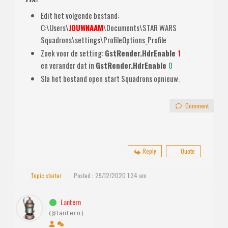
Edit het volgende bestand:
C:\Users\
JOUWNAAM
\Documents\STAR WARS
Squadrons\settings\ProfileOptions_Profile
Zoek voor de setting:
GstRender.HdrEnable
1
en verander dat in
GstRender.HdrEnable
0
Sla het bestand open start Squadrons opnieuw.
Comment
Reply
Quote
Topic starter
Posted : 29/12/2020 1:34 am
Lantern
(@lantern)