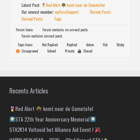
Latest Post:
Red Alert
komt naar de Gametafel
Our newest member:
wpForoSupport
Recent Posts
Unread Posts
Tags
Forum Icons:
Forum contains no unread posts
Forum contains unread posts
Topic Icons:
Not Replied
Replied
Active
Hot
Sticky
Unapproved
Solved
Private
Closed
Recents Articles
Red Alert
komt naar de Gametafel
STA 22th Year Anniversary Memorial
STA2K14 Voltooid het Alliance Aid Event !