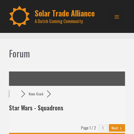
Skip
to
Solar Trade Alliance
Menu
content
A Dutch Gaming Community
Forum
News Kiosk
Star Wars - Squadrons
Page 1 / 2
Next