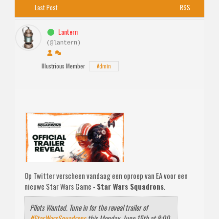
Last Post
RSS
Lantern
(@lantern)
Illustrious Member
Admin
Op Twitter verscheen vandaag een oproep van EA voor een
nieuwe Star Wars Game -
Star Wars Squadrons
.
Pilots Wanted. Tune in for the reveal trailer of
#StarWarsSquadrons
this Monday, June 15th at 8:00