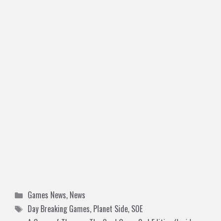
Categories
Games News
,
News
Tags
Day Breaking Games
,
Planet Side
,
SOE