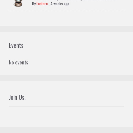
By
Lantern
,
4 weeks ago
Events
No events
Join Us!