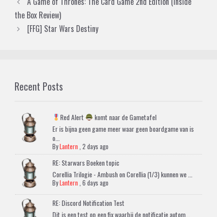
A Game of Thrones: The Card Game 2nd Edition (Inside
the Box Review)
[FFG] Star Wars Destiny
Recent Posts
Red Alert
komt naar de Gametafel
Er is bijna geen game meer waar geen boardgame van is
o...
By
Lantern
,
2 days ago
RE: Starwars Boeken topic
Corellia Trilogie - Ambush on Corellia (1/3) kunnen we ...
By
Lantern
,
6 days ago
RE: Discord Notification Test
Dit is een test op een fix waarbij de notificatie autom...