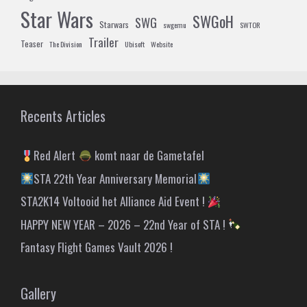
Star Wars
SWGoH
SWG
Starwars
swgemu
SWTOR
Trailer
Teaser
The Division
Ubisoft
Website
Recents Articles
Red Alert
komt naar de Gametafel
STA 22th Year Anniversary Memorial
STA2K14 Voltooid het Alliance Aid Event !
HAPPY NEW YEAR – 2026 – 22nd Year of STA !
Fantasy Flight Games Vault 2026 !
Gallery