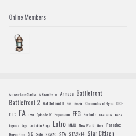
Online Members
Battlefront
Armada
Amazon Game Studios
Arkham Horror
Battlefront 2
Battlefront II
Chronicles of Elyria
DICE
BB8
Bespin
EA
FFG
DLC
Expansion
Fortnite
Episode IX
EMU
GTA Online
lando
Lotro
Paradox
MMO
New World
Legends
Lego
Lord of the Rings
Novel
Star Citizen
SC
STA
STA2k14
Solo
Rogue One
SSWAC