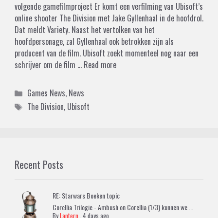
volgende gamefilmproject Er komt een verfilming van Ubisoft’s
online shooter The Division met Jake Gyllenhaal in de hoofdrol.
Dat meldt Variety. Naast het vertolken van het
hoofdpersonage, zal Gyllenhaal ook betrokken zijn als
producent van de film. Ubisoft zoekt momenteel nog naar een
schrijver om de film …
Read more
Categories
Games News
,
News
Tags
The Division
,
Ubisoft
Recent Posts
RE: Starwars Boeken topic
Corellia Trilogie - Ambush on Corellia (1/3) kunnen we ...
By
Lantern
,
4 days ago