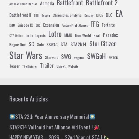
Battlefront 2
Battlefront
Armada
Amazon Game Studios
EA
Battlefront II
DLC
Chronicles of Elyria
DICE
BB8
Bespin
Destiny
FFG
Expansion
Fortnite
Episode IX
EMU
EQ2
Fantasy Flight Games
Lotro
Paradox
MMO
New World
GTA Online
lando
Legends
Novel
Star Citizen
SC
STA
STA2k14
Solo
Rogue One
SSWAC
Star Wars
SWGoH
SWG
Starwars
swgemu
SWTOR
Trailer
Teaser
The Division
Ubisoft
Website
Recents Articles
STA 22th Year Anniversary Memorial
STA2K14 Voltooid het Alliance Aid Event !
HAPPY NEW YEAR – 2026 – 22nd Year of STA !