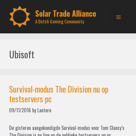
Skip
to
Solar Trade Alliance
Menu
content
A Dutch Gaming Community
Ubisoft
Survival-modus The Division nu op
testservers pc
09/11/2016
by
Lantern
De gisteren aangekondigde Survival-modus voor Tom Clancy’s
The Division is nu live op de publieke testservers op pc.