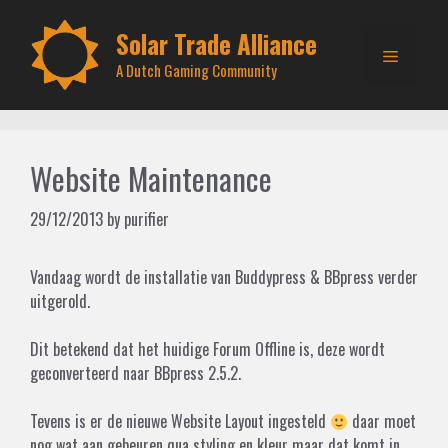
Skip
to
Solar Trade Alliance
Menu
content
A Dutch Gaming Community
Website Maintenance
29/12/2013
by
purifier
Vandaag wordt de installatie van Buddypress & BBpress verder
uitgerold.
Dit betekend dat het huidige Forum Offline is, deze wordt
geconverteerd naar BBpress 2.5.2.
Tevens is er de nieuwe Website Layout ingesteld
daar moet
nog wat aan gebeuren qua styling en kleur maar dat komt in