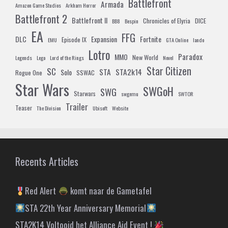
Battlefront
Armada
Amazon Game Studios
Arkham Horror
Battlefront 2
Battlefront II
Chronicles of Elyria
DICE
BB8
Bespin
EA
FFG
DLC
Expansion
Fortnite
Episode IX
EMU
GTA Online
lando
Lotro
Paradox
MMO
New World
Legends
Lego
Lord of the Rings
Novel
Star Citizen
SC
STA
STA2k14
Solo
Rogue One
SSWAC
Star Wars
SWGoH
SWG
Starwars
swgemu
SWTOR
Trailer
Teaser
The Division
Ubisoft
Website
Recents Articles
Red Alert
komt naar de Gametafel
STA 22th Year Anniversary Memorial
STA2K14 Voltooid het Alliance Aid Event !