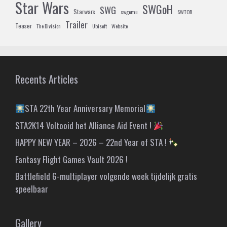
Star Wars
SWGoH
SWG
Starwars
swgemu
SWTOR
Trailer
Teaser
The Division
Ubisoft
Website
Recents Articles
STA 22th Year Anniversary Memorial
STA2K14 Voltooid het Alliance Aid Event !
HAPPY NEW YEAR – 2026 – 22nd Year of STA !
Fantasy Flight Games Vault 2026 !
Battlefield 6-multiplayer volgende week tijdelijk gratis
speelbaar
Gallery