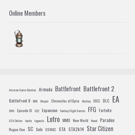
Online Members
Battlefront 2
Battlefront
Armada
Amazon Game Studios
EA
Battlefront II
DLC
Chronicles of Elyria
DICE
BB8
Bespin
Destiny
FFG
Expansion
Fortnite
Episode IX
EMU
EQ2
Fantasy Flight Games
Lotro
Paradox
MMO
New World
GTA Online
lando
Legends
Novel
Star Citizen
SC
STA
STA2k14
Solo
Rogue One
SSWAC