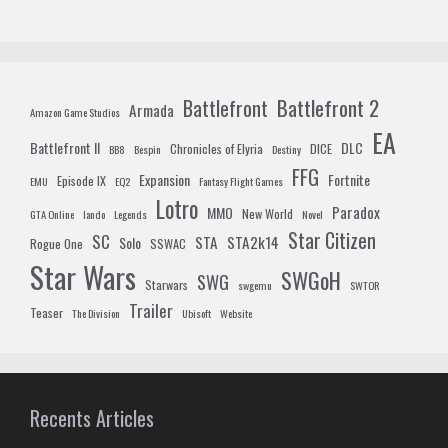
Battlefront 2
Battlefront
Armada
Amazon Game Studios
EA
Battlefront II
DLC
Chronicles of Elyria
DICE
BB8
Bespin
Destiny
FFG
Expansion
Fortnite
Episode IX
EMU
EQ2
Fantasy Flight Games
Lotro
Paradox
MMO
New World
GTA Online
lando
Legends
Novel
Star Citizen
SC
STA
STA2k14
Solo
Rogue One
SSWAC
Star Wars
SWGoH
SWG
Starwars
swgemu
SWTOR
Trailer
Teaser
The Division
Ubisoft
Website
Recents Articles