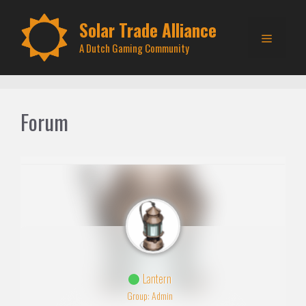
Skip
to
Solar Trade Alliance
Menu
content
A Dutch Gaming Community
Forum
Lantern
Group: Admin