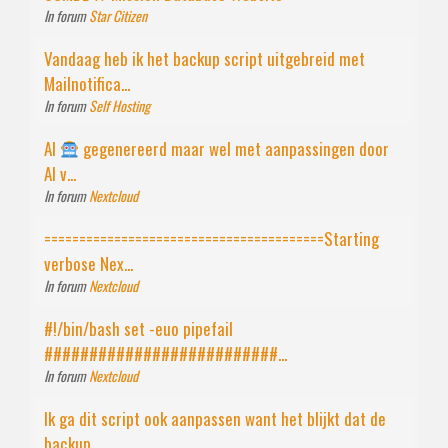
In forum
Star Citizen
Vandaag heb ik het backup script uitgebreid met
Mailnotifica...
In forum
Self Hosting
AI
gegenereerd maar wel met aanpassingen door
AI v...
In forum
Nextcloud
========================================Starting
verbose Nex...
In forum
Nextcloud
#!/bin/bash set -euo pipefail
##########################...
In forum
Nextcloud
Ik ga dit script ook aanpassen want het blijkt dat de
backup...