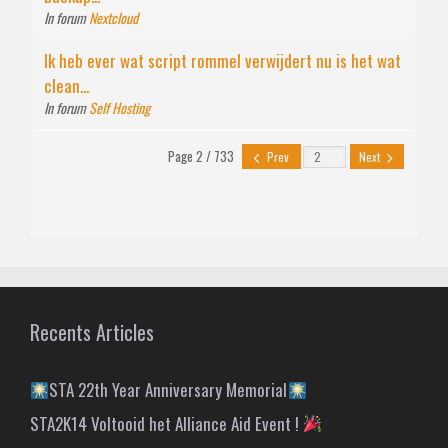
In forum
Nextcloud
Ik heb ever wat script rommel verwijdert nu is het wat
clean...
In forum
Self Hosting
Page 2 / 733
Prev
Next
Recents Articles
STA 22th Year Anniversary Memorial
STA2K14 Voltooid het Alliance Aid Event !