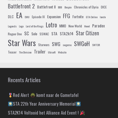
Battlefront 2
Battlefront II
Chronicles of Elyria
DICE
BB8
Bespin
EA
FFG
DLC
Expansion
Fortnite
Episode IX
EMU
GTA Online
lando
Lotro
Paradox
MMO
New World
Legends
Lego
Lord of the Rings
Novel
Star Citizen
SC
STA
STA2k14
Solo
Rogue One
SSWAC
Star Wars
SWGoH
SWG
Starwars
swgemu
SWTOR
Trailer
Teaser
The Division
Ubisoft
Website
Recents Articles
Red Alert
komt naar de Gametafel
STA 22th Year Anniversary Memorial
STA2K14 Voltooid het Alliance Aid Event !