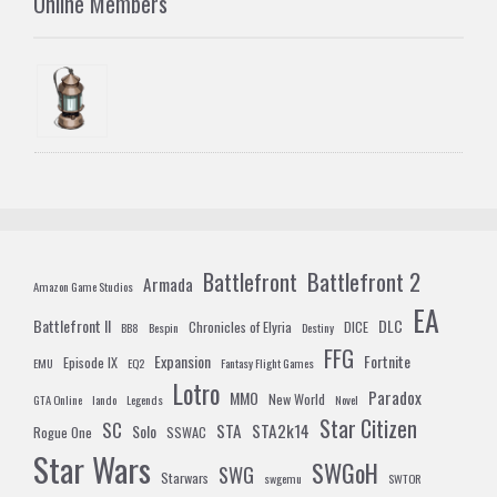
Online Members
Battlefront 2
Battlefront
Armada
Amazon Game Studios
EA
Battlefront II
DLC
Chronicles of Elyria
DICE
BB8
Bespin
Destiny
FFG
Expansion
Fortnite
Episode IX
EMU
EQ2
Fantasy Flight Games
Lotro
Paradox
MMO
New World
GTA Online
lando
Legends
Novel
Star Citizen
SC
STA
STA2k14
Solo
Rogue One
SSWAC
Star Wars
SWGoH
SWG
Starwars
swgemu
SWTOR