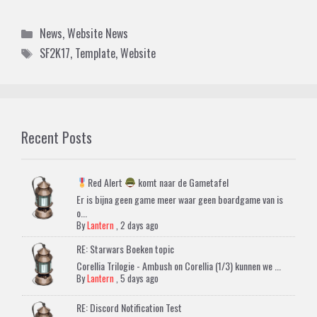
Categories
News
,
Website News
Tags
SF2K17
,
Template
,
Website
Recent Posts
Red Alert
komt naar de Gametafel
Er is bijna geen game meer waar geen boardgame van is
o...
By
Lantern
,
2 days ago
RE: Starwars Boeken topic
Corellia Trilogie - Ambush on Corellia (1/3) kunnen we ...
By
Lantern
,
5 days ago
RE: Discord Notification Test