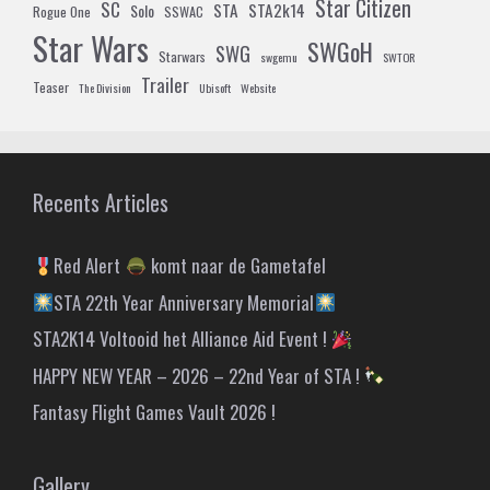
Star Citizen
SC
STA
STA2k14
Solo
Rogue One
SSWAC
Star Wars
SWGoH
SWG
Starwars
swgemu
SWTOR
Trailer
Teaser
The Division
Ubisoft
Website
Recents Articles
Red Alert
komt naar de Gametafel
STA 22th Year Anniversary Memorial
STA2K14 Voltooid het Alliance Aid Event !
HAPPY NEW YEAR – 2026 – 22nd Year of STA !
Fantasy Flight Games Vault 2026 !
Gallery