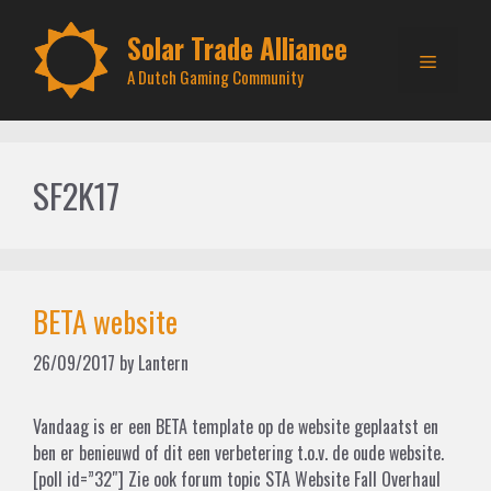
Skip
to
Solar Trade Alliance
Menu
content
A Dutch Gaming Community
SF2K17
BETA website
26/09/2017
by
Lantern
Vandaag is er een BETA template op de website geplaatst en
ben er benieuwd of dit een verbetering t.o.v. de oude website.
[poll id=”32″] Zie ook forum topic STA Website Fall Overhaul