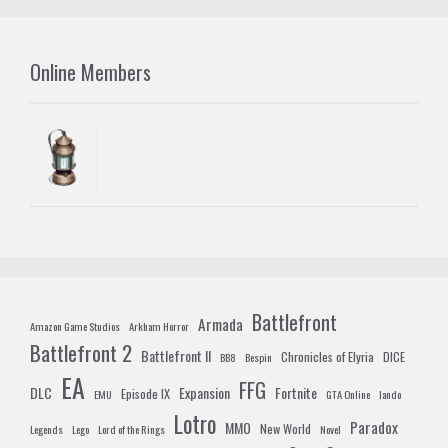
Online Members
Battlefront
Armada
Amazon Game Studios
Arkham Horror
Battlefront 2
Battlefront II
Chronicles of Elyria
DICE
BB8
Bespin
EA
FFG
DLC
Expansion
Fortnite
Episode IX
EMU
GTA Online
lando
Lotro
Paradox
MMO
New World
Legends
Lego
Lord of the Rings
Novel