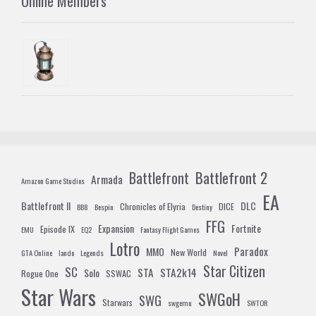
Online Members
Battlefront 2
Battlefront
Armada
Amazon Game Studios
EA
Battlefront II
DLC
Chronicles of Elyria
DICE
BB8
Bespin
Destiny
FFG
Expansion
Fortnite
Episode IX
EMU
EQ2
Fantasy Flight Games
Lotro
Paradox
MMO
New World
GTA Online
lando
Legends
Novel
Star Citizen
SC
STA
STA2k14
Solo
Rogue One
SSWAC
Star Wars
SWGoH
SWG
Starwars
swgemu
SWTOR