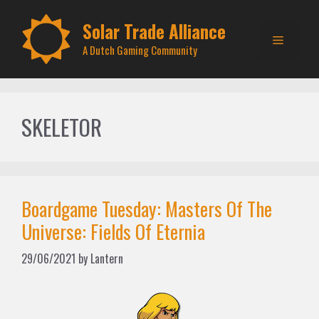
Skip
to
Solar Trade Alliance
Menu
content
A Dutch Gaming Community
SKELETOR
Boardgame Tuesday: Masters Of The
Universe: Fields Of Eternia
29/06/2021
by
Lantern