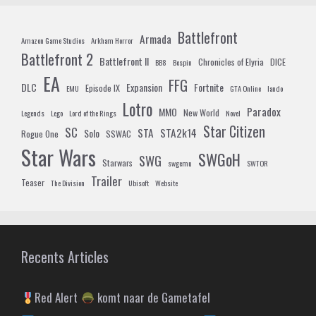
Battlefront
Armada
Amazon Game Studios
Arkham Horror
Battlefront 2
Battlefront II
Chronicles of Elyria
DICE
BB8
Bespin
EA
FFG
DLC
Expansion
Fortnite
Episode IX
EMU
GTA Online
lando
Lotro
Paradox
MMO
New World
Legends
Lego
Lord of the Rings
Novel
Star Citizen
SC
STA
STA2k14
Solo
Rogue One
SSWAC
Star Wars
SWGoH
SWG
Starwars
swgemu
SWTOR
Trailer
Teaser
The Division
Ubisoft
Website
Recents Articles
Red Alert
komt naar de Gametafel