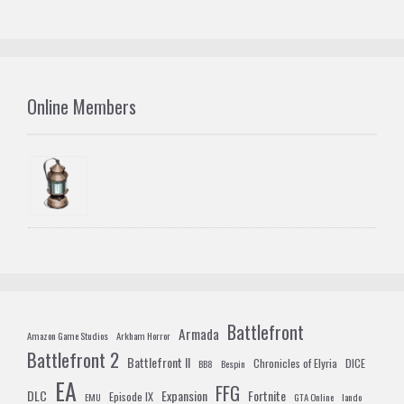
Online Members
Battlefront
Armada
Amazon Game Studios
Arkham Horror
Battlefront 2
Battlefront II
Chronicles of Elyria
DICE
BB8
Bespin
EA
FFG
DLC
Expansion
Fortnite
Episode IX
EMU
GTA Online
lando