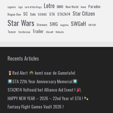
Lotro
Paradox
MMO
New World
Legends
Lego
Lord of the Rings
Novel
Star Citizen
SC
STA
STA2k14
Solo
Rogue One
SSWAC
Star Wars
SWGoH
SWG
Starwars
swgemu
SWTOR
Trailer
Teaser
The Division
Ubisoft
Website
Recents Articles
Red Alert
komt naar de Gametafel
STA 22th Year Anniversary Memorial
STA2K14 Voltooid het Alliance Aid Event !
HAPPY NEW YEAR – 2026 – 22nd Year of STA !
Fantasy Flight Games Vault 2026 !