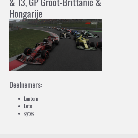
& 13, GP Groot-Brittanië &
Hongarije
Deelnemers:
Lantern
Leto
sytes