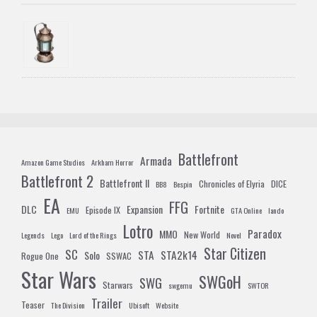
Battlefront
Armada
Amazon Game Studios
Arkham Horror
Battlefront 2
Battlefront II
Chronicles of Elyria
DICE
BB8
Bespin
EA
FFG
DLC
Expansion
Fortnite
Episode IX
EMU
GTA Online
lando
Lotro
Paradox
MMO
New World
Legends
Lego
Lord of the Rings
Novel
Star Citizen
SC
STA
STA2k14
Solo
Rogue One
SSWAC
Star Wars
SWGoH
SWG
Starwars
swgemu
SWTOR
Trailer
Teaser
The Division
Ubisoft
Website