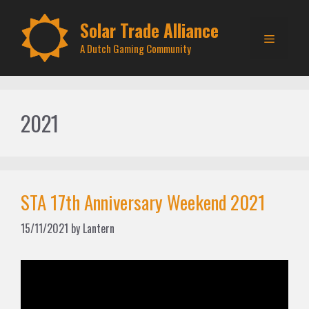
Skip
to
Solar Trade Alliance
Menu
content
A Dutch Gaming Community
2021
STA 17th Anniversary Weekend 2021
15/11/2021
by
Lantern