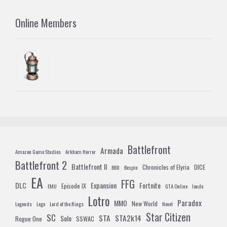
Online Members
Battlefront
Armada
Amazon Game Studios
Arkham Horror
Battlefront 2
Battlefront II
Chronicles of Elyria
DICE
BB8
Bespin
EA
FFG
DLC
Expansion
Fortnite
Episode IX
EMU
GTA Online
lando
Lotro
Paradox
MMO
New World
Legends
Lego
Lord of the Rings
Novel
Star Citizen
SC
STA
STA2k14
Solo
Rogue One
SSWAC