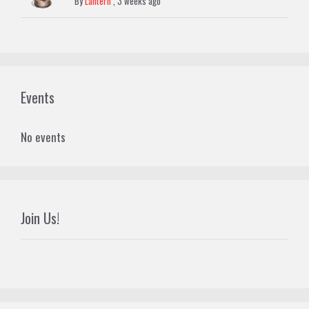
By
Lantern
,
3 weeks ago
Events
No events
Join Us!