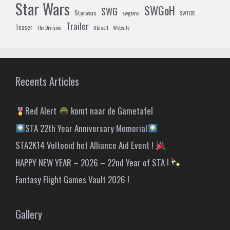
Star Wars
SWGoH
SWG
Starwars
swgemu
SWTOR
Trailer
Teaser
The Division
Ubisoft
Website
Recents Articles
Red Alert
komt naar de Gametafel
STA 22th Year Anniversary Memorial
STA2K14 Voltooid het Alliance Aid Event !
HAPPY NEW YEAR – 2026 – 22nd Year of STA !
Fantasy Flight Games Vault 2026 !
Gallery