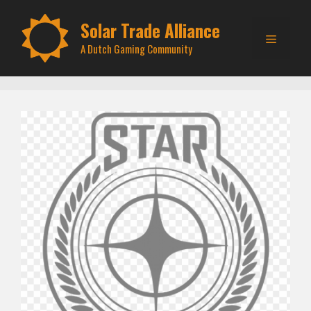
Skip
to
Solar Trade Alliance
Menu
content
A Dutch Gaming Community