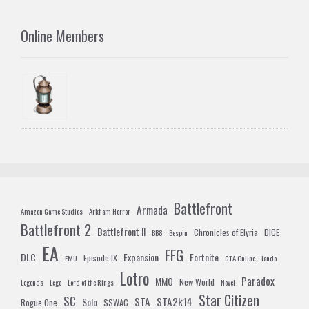
Online Members
Battlefront
Armada
Amazon Game Studios
Arkham Horror
Battlefront 2
Battlefront II
Chronicles of Elyria
DICE
BB8
Bespin
EA
FFG
DLC
Expansion
Fortnite
Episode IX
EMU
GTA Online
lando
Lotro
Paradox
MMO
New World
Legends
Lego
Lord of the Rings
Novel
Star Citizen
SC
STA
STA2k14
Solo
Rogue One
SSWAC