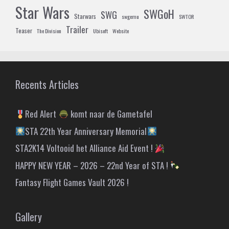
Star Wars
SWGoH
SWG
Starwars
swgemu
SWTOR
Trailer
Teaser
The Division
Ubisoft
Website
Recents Articles
Red Alert
komt naar de Gametafel
STA 22th Year Anniversary Memorial
STA2K14 Voltooid het Alliance Aid Event !
HAPPY NEW YEAR – 2026 – 22nd Year of STA !
Fantasy Flight Games Vault 2026 !
Gallery