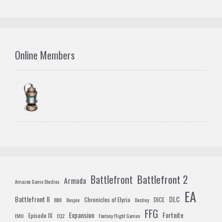
Online Members
Battlefront 2
Battlefront
Armada
Amazon Game Studios
EA
Battlefront II
DLC
Chronicles of Elyria
DICE
BB8
Bespin
Destiny
FFG
Expansion
Fortnite
Episode IX
EMU
EQ2
Fantasy Flight Games