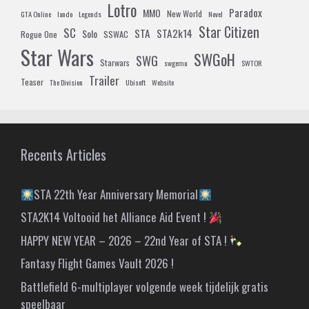
Lotro
Paradox
MMO
New World
GTA Online
lando
Legends
Novel
Star Citizen
SC
STA
STA2k14
Solo
Rogue One
SSWAC
Star Wars
SWGoH
SWG
Starwars
swgemu
SWTOR
Trailer
Teaser
The Division
Ubisoft
Website
Recents Articles
STA 22th Year Anniversary Memorial
STA2K14 Voltooid het Alliance Aid Event !
HAPPY NEW YEAR – 2026 – 22nd Year of STA !
Fantasy Flight Games Vault 2026 !
Battlefield 6-multiplayer volgende week tijdelijk gratis
speelbaar