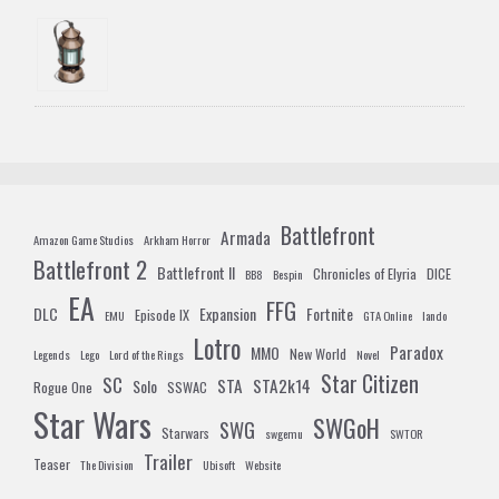
Battlefront
Armada
Amazon Game Studios
Arkham Horror
Battlefront 2
Battlefront II
Chronicles of Elyria
DICE
BB8
Bespin
EA
FFG
DLC
Expansion
Fortnite
Episode IX
EMU
GTA Online
lando
Lotro
Paradox
MMO
New World
Legends
Lego
Lord of the Rings
Novel
Star Citizen
SC
STA
STA2k14
Solo
Rogue One
SSWAC
Star Wars
SWGoH
SWG
Starwars
swgemu
SWTOR
Trailer
Teaser
The Division
Ubisoft
Website