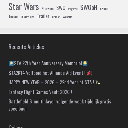
Star Wars
SWGoH
SWG
Starwars
swgemu
SWTOR
Trailer
Teaser
The Division
Ubisoft
Website
Recents Articles
STA 22th Year Anniversary Memorial
STA2K14 Voltooid het Alliance Aid Event !
HAPPY NEW YEAR – 2026 – 22nd Year of STA !
Fantasy Flight Games Vault 2026 !
Battlefield 6-multiplayer volgende week tijdelijk gratis
speelbaar
Gallery