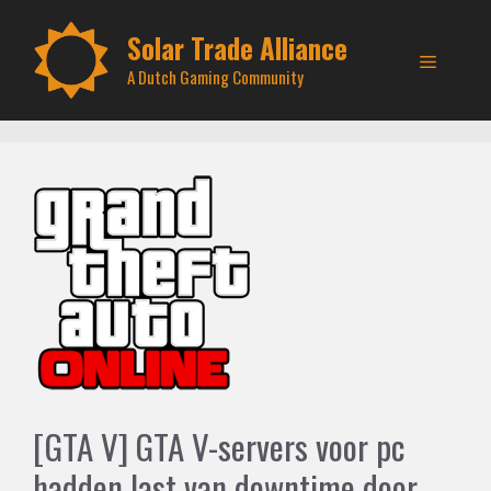
Skip
to
Solar Trade Alliance
Menu
content
A Dutch Gaming Community
[GTA V] GTA V-servers voor pc
hadden last van downtime door