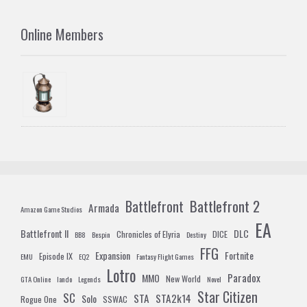
Online Members
Battlefront 2
Battlefront
Armada
Amazon Game Studios
EA
Battlefront II
DLC
Chronicles of Elyria
DICE
BB8
Bespin
Destiny
FFG
Expansion
Fortnite
Episode IX
EMU
EQ2
Fantasy Flight Games
Lotro
Paradox
MMO
New World
GTA Online
lando
Legends
Novel
Star Citizen
SC
STA
STA2k14
Solo
Rogue One
SSWAC