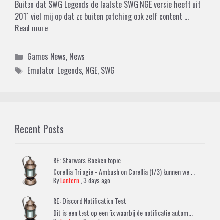
Buiten dat SWG Legends de laatste SWG NGE versie heeft uit
2011 viel mij op dat ze buiten patching ook zelf content …
Read more
Categories
Games News
,
News
Tags
Emulator
,
Legends
,
NGE
,
SWG
Recent Posts
RE: Starwars Boeken topic
Corellia Trilogie - Ambush on Corellia (1/3) kunnen we ...
By
Lantern
,
3 days ago
RE: Discord Notification Test
Dit is een test op een fix waarbij de notificatie autom...