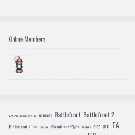
Online Members
Battlefront 2
Battlefront
Armada
Amazon Game Studios
EA
Battlefront II
DLC
Chronicles of Elyria
DICE
BB8
Bespin
Destiny