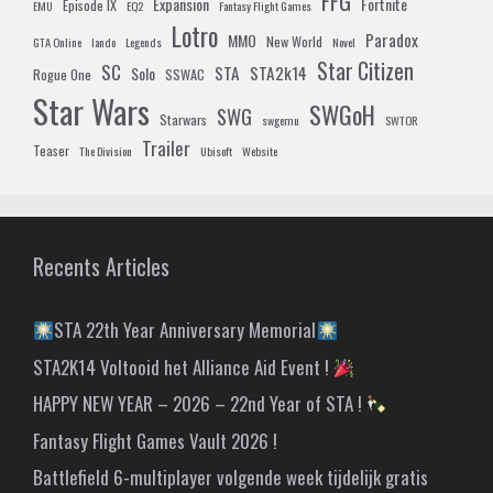
FFG
Expansion
Fortnite
Episode IX
EMU
EQ2
Fantasy Flight Games
Lotro
Paradox
MMO
New World
GTA Online
lando
Legends
Novel
Star Citizen
SC
STA
STA2k14
Solo
Rogue One
SSWAC
Star Wars
SWGoH
SWG
Starwars
swgemu
SWTOR
Trailer
Teaser
The Division
Ubisoft
Website
Recents Articles
STA 22th Year Anniversary Memorial
STA2K14 Voltooid het Alliance Aid Event !
HAPPY NEW YEAR – 2026 – 22nd Year of STA !
Fantasy Flight Games Vault 2026 !
Battlefield 6-multiplayer volgende week tijdelijk gratis