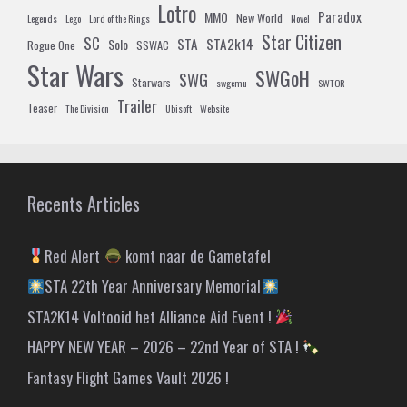
Lotro
Paradox
MMO
New World
Legends
Lego
Lord of the Rings
Novel
Star Citizen
SC
STA
STA2k14
Solo
Rogue One
SSWAC
Star Wars
SWGoH
SWG
Starwars
swgemu
SWTOR
Trailer
Teaser
The Division
Ubisoft
Website
Recents Articles
Red Alert
komt naar de Gametafel
STA 22th Year Anniversary Memorial
STA2K14 Voltooid het Alliance Aid Event !
HAPPY NEW YEAR – 2026 – 22nd Year of STA !
Fantasy Flight Games Vault 2026 !