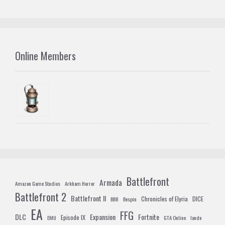
Online Members
Battlefront
Armada
Amazon Game Studios
Arkham Horror
Battlefront 2
Battlefront II
Chronicles of Elyria
DICE
BB8
Bespin
EA
FFG
DLC
Expansion
Fortnite
Episode IX
EMU
GTA Online
lando